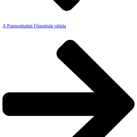
A Pannonhalmi Főapátság oldala