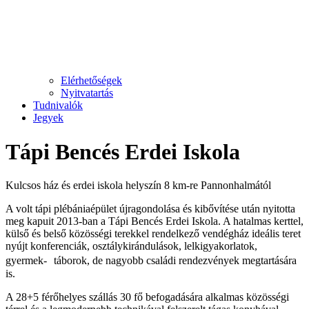
Elérhetőségek
Nyitvatartás
Tudnivalók
Jegyek
Tápi Bencés Erdei Iskola
Kulcsos ház és erdei iskola helyszín 8 km-re Pannonhalmától
A volt tápi plébániaépület újragondolása és kibővítése után nyitotta
meg kapuit 2013-ban a Tápi Bencés Erdei Iskola. A hatalmas kerttel,
külső és belső közösségi terekkel rendelkező vendégház ideális teret
nyújt konferenciák, osztálykirándulások, lelkigyakorlatok,
gyermek- táborok, de nagyobb családi rendezvények megtartására
is.
A 28+5 férőhelyes szállás 30 fő befogadására alkalmas közösségi