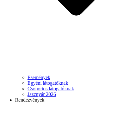
Események
Egyéni látogatóknak
Csoportos látogatóknak
Jazznyár 2026
Rendezvények