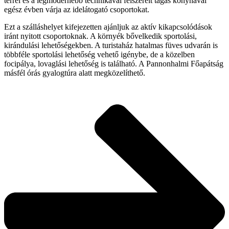
térrel és a legmodernebb technikával felszerelt tágas konyhával
egész évben várja az idelátogató csoportokat.
Ezt a szálláshelyet kifejezetten ajánljuk az aktív kikapcsolódások
iránt nyitott csoportoknak. A környék bővelkedik sportolási,
kirándulási lehetőségekben. A turistaház hatalmas füves udvarán is
többféle sportolási lehetőség vehető igénybe, de a közelben
focipálya, lovaglási lehetőség is található. A Pannonhalmi Főapátság
másfél órás gyalogtúra alatt megközelíthető.