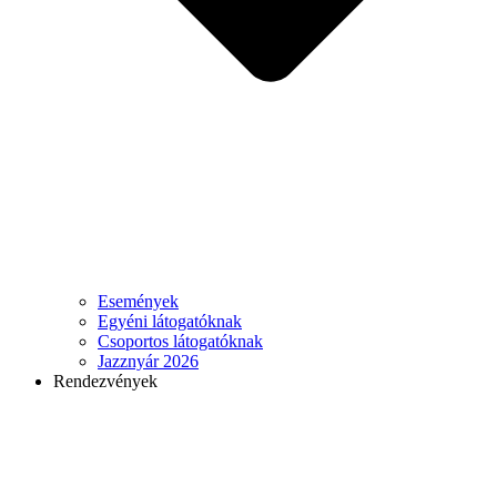
Események
Egyéni látogatóknak
Csoportos látogatóknak
Jazznyár 2026
Rendezvények