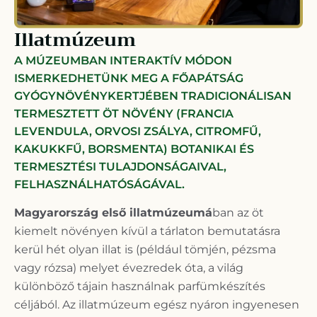
Illatmúzeum
A MÚZEUMBAN INTERAKTÍV MÓDON
ISMERKEDHETÜNK MEG A FŐAPÁTSÁG
GYÓGYNÖVÉNYKERTJÉBEN TRADICIONÁLISAN
TERMESZTETT ÖT NÖVÉNY (FRANCIA
LEVENDULA, ORVOSI ZSÁLYA, CITROMFŰ,
KAKUKKFŰ, BORSMENTA) BOTANIKAI ÉS
TERMESZTÉSI TULAJDONSÁGAIVAL,
FELHASZNÁLHATÓSÁGÁVAL.
Magyarország első illatmúzeumá
ban az öt
kiemelt növényen kívül a tárlaton bemutatásra
kerül hét olyan illat is (például tömjén, pézsma
vagy rózsa) melyet évezredek óta, a világ
különböző tájain használnak parfümkészítés
céljából. Az illatmúzeum egész nyáron ingyenesen