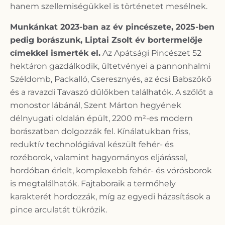
hanem szellemiségükkel is történetet mesélnek.
Munkánkat 2023-ban az év pincészete, 2025-ben
pedig borászunk, Liptai Zsolt év bortermelője
címekkel ismerték el.
Az Apátsági Pincészet 52
hektáron gazdálkodik, ültetvényei a pannonhalmi
Széldomb, Packalló, Cseresznyés, az écsi Babszökő
és a ravazdi Tavaszó dűlőkben találhatók. A szőlőt a
monostor lábánál, Szent Márton hegyének
délnyugati oldalán épült, 2200 m²-es modern
borászatban dolgozzák fel. Kínálatukban friss,
reduktív technológiával készült fehér- és
rozéborok, valamint hagyományos eljárással,
hordóban érlelt, komplexebb fehér- és vörösborok
is megtalálhatók. Fajtaboraik a termőhely
karakterét hordozzák, míg az egyedi házasítások a
pince arculatát tükrözik.