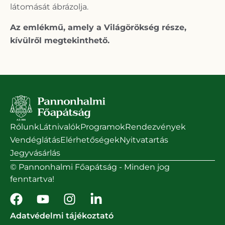
látomását ábrázolja.
Az emlékmű, amely a Világörökség része,
kívülről megtekinthető.
Rólunk
Látnivalók
Programok
Rendezvények
Vendéglátás
Elérhetőségek
Nyitvatartás
Jegyvásárlás
© Pannonhalmi Főapátság - Minden jog
fenntartva!
Adatvédelmi tájékoztató