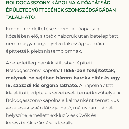
BOLDOGASSZONY-KÁPOLNA A FŐAPÁTSÁG
ÉPÜLETEGYÜTTESÉNEK SZOMSZÉDSÁGÁBAN
TALÁLHATÓ.
Eredeti rendeltetése szerint a Főapátság
közelében élő, a török háborúk után betelepített,
nem magyar anyanyelvű lakosság számára
építtették plébániatemplomnak.
Az eredetileg barokk stílusban épített
Boldogasszony-kápolnát
1865-ben felújították,
melynek belsejében három barokk oltár és egy
18. századi kis orgona látható.
A kápolna alatt
kialakított kripta a szerzetesek temetkezőhelye. A
Boldogasszony-kápolna alkalmanként tematikus
vezetések során látogatható, májusban litániák
helyszíne, emellett exkluzív esküvők és
keresztelők számára is ideális.