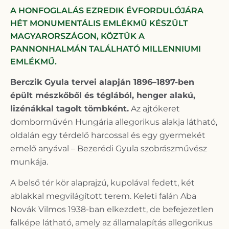
A HONFOGLALÁS EZREDIK ÉVFORDULÓJÁRA
HÉT MONUMENTÁLIS EMLÉKMŰ KÉSZÜLT
MAGYARORSZÁGON, KÖZTÜK A
PANNONHALMÁN TALÁLHATÓ MILLENNIUMI
EMLÉKMŰ.
Berczik Gyula tervei alapján 1896–1897-ben
épült mészkőből és téglából, henger alakú,
lizénákkal tagolt tömbként.
Az ajtókeret
domborművén Hungária allegorikus alakja látható,
oldalán egy térdelő harcossal és egy gyermekét
emelő anyával – Bezerédi Gyula szobrászművész
munkája.
A belső tér kör alaprajzú, kupolával fedett, két
ablakkal megvilágított terem. Keleti falán Aba
Novák Vilmos 1938-ban elkezdett, de befejezetlen
falképe látható, amely az államalapítás allegorikus