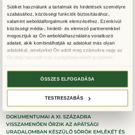
Sütiket használunk a tartalmak és hirdetések személyre
szabásához, közösségi funkciók biztosításához,
valamint weboldalforgalmunk elemzéséhez. Ezenkívül
közösségi média-, hirdető- és elemező partnereinkkel
megosztjuk az Ön weboldalhasználatra vonatkozó
adatait, akik kombinálhatják az adatokat más olyan
adatokkal, amelyeket Ön adott meg számukra vagy az
Ön által használt más szolgáltatásokból gyűjtöttek.
ÖSSZES ELFOGADÁSA
Pannonhalmi Főapátság
Sörfőzde
TESTRESZABÁS
A PANNONHALMI FŐAPÁTSÁG LEVÉLTÁRÁNAK
DOKUMENTUMAI A XI. SZÁZADRA
VISSZAMENŐEN ŐRZIK AZ APÁTSÁGI
URADALOMBAN KÉSZÜLŐ SÖRÖK EMLÉKÉT ÉS