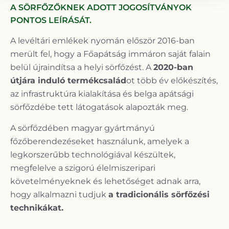
A SÖRFŐZŐKNEK ADOTT JOGOSÍTVÁNYOK
PONTOS LEÍRÁSÁT.
A levéltári emlékek nyomán először 2016-ban
merült fel, hogy a Főapátság immáron saját falain
belül újraindítsa a helyi sörfőzést. A
2020-ban
útjára induló termékcsalád
ot több év előkészítés,
az infrastruktúra kialakítása és belga apátsági
sörfőzdébe tett látogatások alapozták meg.
A sörfőzdében magyar gyártmányú
főzőberendezéseket használunk, amelyek a
legkorszerűbb technológiával készültek,
megfelelve a szigorú élelmiszeripari
követelményeknek és lehetőséget adnak arra,
hogy alkalmazni tudjuk
a tradicionális sörfőzési
technikákat.