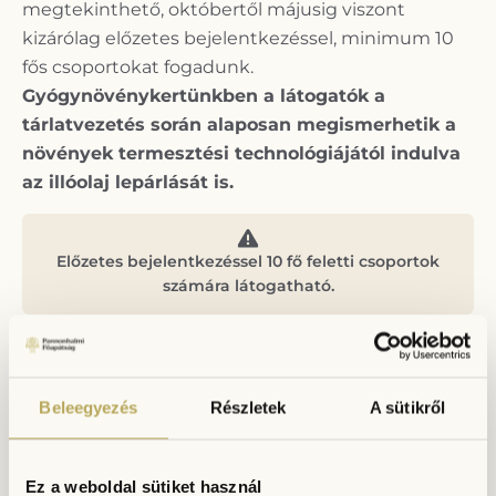
megtekinthető, októbertől májusig viszont
kizárólag előzetes bejelentkezéssel, minimum 10
fős csoportokat fogadunk.
Gyógynövénykertünkben a látogatók a
tárlatvezetés során alaposan megismerhetik a
növények termesztési technológiájától indulva
az illóolaj lepárlását is.
Előzetes bejelentkezéssel 10 fő feletti csoportok
számára látogatható.
Beleegyezés
Részletek
A sütikről
Ez a weboldal sütiket használ