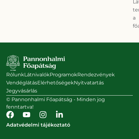
Lá
te
a
fő
Rólunk
Látnivalók
Programok
Rendezvények
Vendéglátás
Elérhetőségek
Nyitvatartás
Jegyvásárlás
© Pannonhalmi Főapátság - Minden jog
fenntartva!
Adatvédelmi tájékoztató