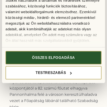
Sütiket használunk a tartalmak és hirdetések személyre
igénybevételének pontos feltételeiről a MÁV
szabásához, közösségi funkciók biztosításához,
honlapján tájékozódhatnak:
valamint weboldalforgalmunk elemzéséhez. Ezenkívül
https://www.mavcsoport.hu/mav-
közösségi média-, hirdető- és elemező partnereinkkel
start/belfoldi-utazas/tudnivalokcsoportos-
megosztjuk az Ön weboldalhasználatra vonatkozó
utazas-szervezesehez
adatait, akik kombinálhatják az adatokat más olyan
adatokkal, amelyeket Ön adott meg számukra vagy az
Kerékpárral
Ön által használt más szolgáltatásokból gyűjtöttek.
Győrt és Pannonhalmát
18,4 kilométeres, új
ÖSSZES ELFOGADÁSA
kerékpárút
köti össze. A kerékpáros útvonal
Győrben a Szauter Ferenc utcai körforgalmi
TESTRESZABÁS
csomóponttól indul. A 82. számú főút mentén
Nyúl és Écs településeken halad át, majd Écs
központjától a 82. számú főutat elhagyva
Pannonhalma felé a városon keresztülhaladva
vezet a Főapátság lábánál található Szabadság
térig.