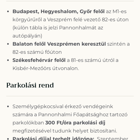
Budapest, Hegyeshalom, Győr felől
az M1-es
körgyűrűről a Veszprém felé vezető 82-es úton
(külön tábla is jelzi Pannonhalmát az
autópályán)
Balaton felől Veszprémen keresztül
szintén a
82-es számú főúton
Székesfehérvár felől
a 81-es számú útról a
Kisbér-Mezőörs útvonalon.
Parkolási rend
Személygépkocsival érkező vendégeink
számára a Pannonhalmi Főapátsághoz tartozó
parkolókban
300 Ft/óra parkolási díj
megfizetésével tudunk helyet biztosítani.
Parkolási díjjal terhelt időzóna:
Szeptember