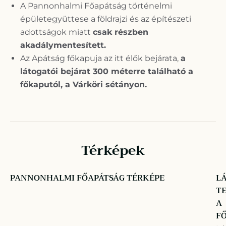
A Pannonhalmi Főapátság történelmi
épületegyüttese a földrajzi és az építészeti
adottságok miatt
csak részben
akadálymentesített.
Az Apátság főkapuja az itt élők bejárata,
a
látogatói bejárat 300 méterre található a
főkaputól, a Várköri sétányon.
Térképek
PANNONHALMI FŐAPÁTSÁG TÉRKÉPE
L
T
A
F