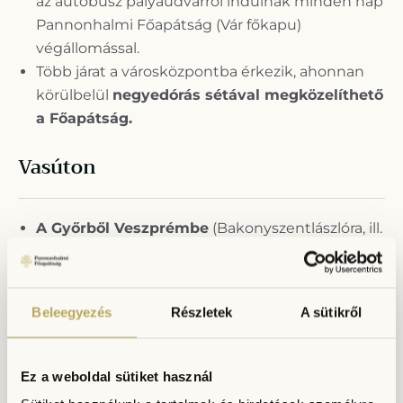
az autóbusz pályaudvarról indulnak minden nap
Pannonhalmi Főapátság (Vár főkapu)
végállomással.
Több járat a városközpontba érkezik, ahonnan
körülbelül
negyedórás sétával megközelíthető
a Főapátság.
Vasúton
A Győrből Veszprémbe
(Bakonyszentlászlóra, ill.
Zircre) induló szerelvények érintik Pannonhalma
állomását.
Vasútállomásól legalább
30-40 perces sétára
Beleegyezés
Részletek
A sütikről
található a Főapátság épületétől
A Pannonhalmi Főapátsághoz mint nemzeti
emlékhelyhez diákcsoportok számára az utazás
Ez a weboldal sütiket használ
vonattal ingyenes.
A kedvezmény