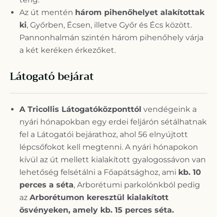
Az út mentén
három pihenőhelyet alakítottak
ki
, Győrben, Écsen, illetve Győr és Écs között.
Pannonhalmán szintén három pihenőhely várja
a két keréken érkezőket.
Látogató bejárat
A Tricollis Látogatóközponttól
vendégeink a
nyári hónapokban egy erdei feljárón sétálhatnak
fel a Látogatói bejárathoz, ahol 56 elnyújtott
lépcsőfokot kell megtenni. A nyári hónapokon
kívül az út mellett kialakított gyalogossávon van
lehetőség felsétálni a Főapátsághoz, ami
kb. 10
perces a séta
, Arborétumi parkolónkból pedig
az
Arborétumon keresztül kialakított
ösvényeken, amely kb. 15 perces séta.