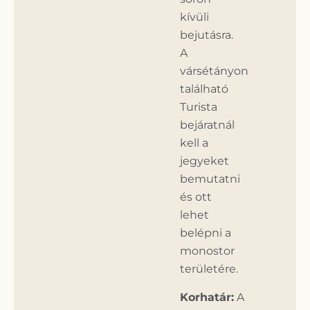
kívüli
bejutásra.
A
vársétányon
található
Turista
bejáratnál
kell a
jegyeket
bemutatni
és ott
lehet
belépni a
monostor
területére.
Korhatár:
A