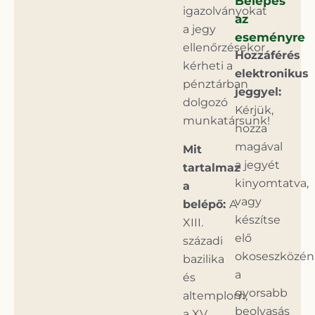
Belépés
igazolványokat
az
a jegy
eseményre
ellenőrzésekor
Hozzáférés
kérheti a
elektronikus
pénztárban
jeggyel:
dolgozó
Kérjük,
munkatársunk!
hozza
magával
Mit
a jegyét
tartalmaz
kinyomtatva,
a
vagy
belépő:
A
készítse
XIII.
elő
századi
okoseszközén
bazilika
a
és
gyorsabb
altemplom,
beolvasás
a XV.