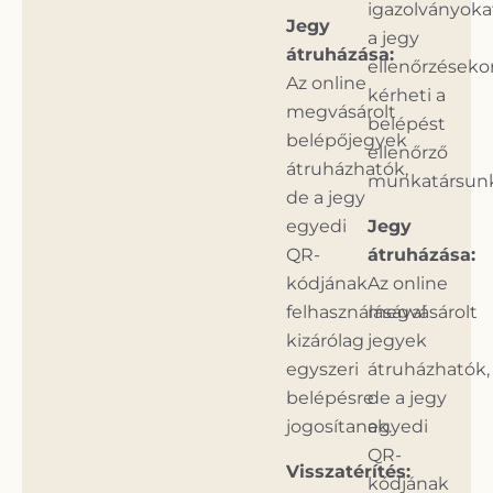
igazolványoka
Jegy
a jegy
átruházása:
ellenőrzéseko
Az online
kérheti a
megvásárolt
belépést
belépőjegyek
ellenőrző
átruházhatók,
munkatársun
de a jegy
egyedi
Jegy
QR-
átruházása:
kódjának
Az online
felhasználásával
megvásárolt
kizárólag
jegyek
egyszeri
átruházhatók,
belépésre
de a jegy
jogosítanak.
egyedi
QR-
Visszatérítés:
kódjának