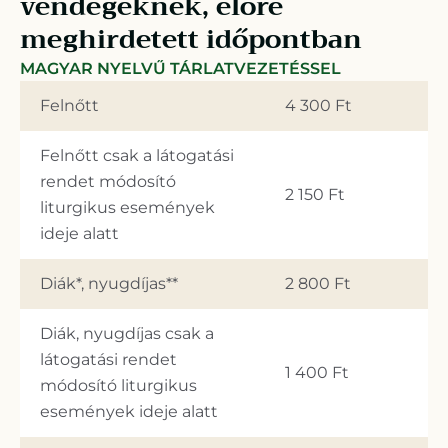
vendégeknek, előre
meghirdetett időpontban
MAGYAR NYELVŰ TÁRLATVEZETÉSSEL
Felnőtt
4 300 Ft
Felnőtt csak a látogatási
rendet módosító
2 150 Ft
liturgikus események
ideje alatt
Diák*, nyugdíjas**
2 800 Ft
Diák, nyugdíjas csak a
látogatási rendet
1 400 Ft
módosító liturgikus
események ideje alatt