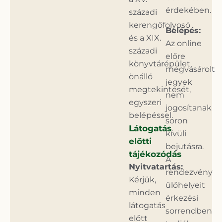
érdekében.
századi
kerengőfolyosó
Belépés:
és a XIX.
Az online
századi
előre
könyvtárépület
megvásárolt
önálló
jegyek
megtekintését,
nem
egyszeri
jogosítanak
belépéssel.
soron
Látogatás
kívüli
előtti
bejutásra.
tájékozódás
A
Nyitvatartás:
rendezvény
Kérjük,
ülőhelyeit
minden
érkezési
látogatás
sorrendben
előtt