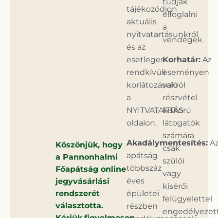
tudják
tájékozódjon
elfoglalni
aktuális
a
nyitvatartásunkról
vendégek.
és az
esetleges
Korhatár:
Az
rendkívüli
eseményen
korlátozásokról
való
a
részvétel
NYITVATARTÁS
kiskorú
oldalon.
látogatók
számára
Akadálymentesítés:
A
Köszönjük, hogy
csak
apátság
a Pannonhalmi
szülői
többszáz
Főapátság online
vagy
éves
jegyvásárlási
kísérői
rendszerét
épületei
felügyelettel
választotta.
részben
engedélyezett
Kérjük,figyelmesen