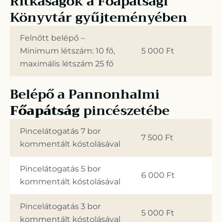
Ritkaságok a Főapátsági
Könyvtár gyűjteményében
Felnőtt belépő –
Minimum létszám: 10 fő,
5 000 Ft
maximális létszám 25 fő
Belépő a Pannonhalmi
Főapátság
pincészetébe
Pincelátogatás 7 bor
7 500 Ft
kommentált kóstolásával
Pincelátogatás 5 bor
6 000 Ft
kommentált kóstolásával
Pincelátogatás 3 bor
5 000 Ft
kommentált kóstolásával