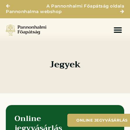
A Pannonhalmi Főapátság oldala
Pannonhalma webshop
Jegyek
Online
ONLINE JEGYVÁSÁRLÁS
jegyvásárlás