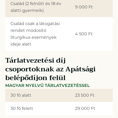
Család (2 felnőtt és 18 év
9 000 Ft
alatti gyermeik)
Család csak a látogatási
rendet módosító
4 500 Ft
liturgikus események
ideje alatt
Tárlatvezetési díj
csoportoknak az Apátsági
belépődíjon felül
MAGYAR NYELVŰ TÁRLATVEZETÉSSEL
30 fő alatt
23 500 Ft
30 fő felett
29 000 Ft