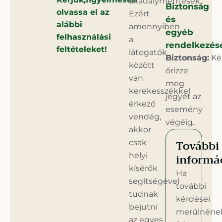
akadálymentesek.
Biztonság
olvassa el az
Ezért
és
alábbi
amennyiben
egyéb
felhasználási
a
rendelkezés
feltételeket!
látogatók
Biztonság:
Kér
között
őrizze
van
meg
kerekesszékkel
jegyét az
érkező
esemény
vendég,
végéig.
akkor
További
csak
helyi
informá
kísérők
Ha
segítségével
további
tudnak
kérdései
bejutni
merülnéne
az egyes