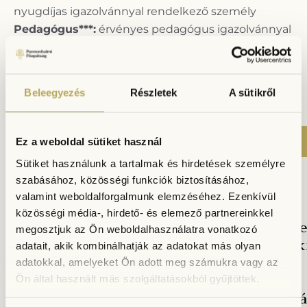
nyugdíjas igazolvánnyal rendelkező személy
Pedagógus***:
érvényes pedagógus igazolvánnyal
rendelkező személy
Csoportos kedvezmény****:
abban az esetben, ha
a csoport egy összegben fizeti a belépőt
Beleegyezés
Részletek
A sütikről
Online
Ez a weboldal sütiket használ
ONLINE JEGYVÁSÁRLÁS
jegyvásárlás
Sütiket használunk a tartalmak és hirdetések személyre
szabásához, közösségi funkciók biztosításához,
valamint weboldalforgalmunk elemzéséhez. Ezenkívül
közösségi média-, hirdető- és elemező partnereinkkel
Fontos
Egyéni
Meghirdete
megosztjuk az Ön weboldalhasználatra vonatkozó
látogatók
események
tudnivalók
adatait, akik kombinálhatják az adatokat más olyan
online
szóló
adatokkal, amelyeket Ön adott meg számukra vagy az
vásárolt
jegyek
Ön által használt más szolgáltatásokból gyűjtöttek.
jegyek
felhasználá