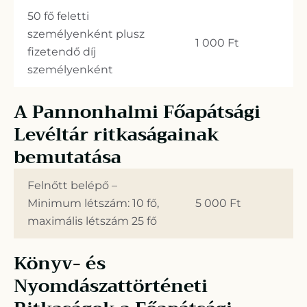
50 fő feletti
személyenként plusz
1 000 Ft
fizetendő díj
személyenként
A Pannonhalmi Főapátsági
Levéltár ritkaságainak
bemutatása
Felnőtt belépő –
Minimum létszám: 10 fő,
5 000 Ft
maximális létszám 25 fő
Könyv- és
Nyomdászattörténeti