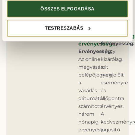
felhasználási
feltételei:
ÖSSZES ELFOGADÁSA
feltételei:
Jegy
Jegy
vásárlása
vásárlása
és
TESTRESZABÁS
és
érvényesség
érvényessége
Érvényesség:
Érvényesség:
A jegy
Az online
kizárólag
megvásárolt
a
belépőjegyek
megjelölt
a
eseményre
vásárlás
és
dátumától
időpontra
számított
érvényes.
három
A
hónapig
kedvezményr
érvényesek.
jogosító