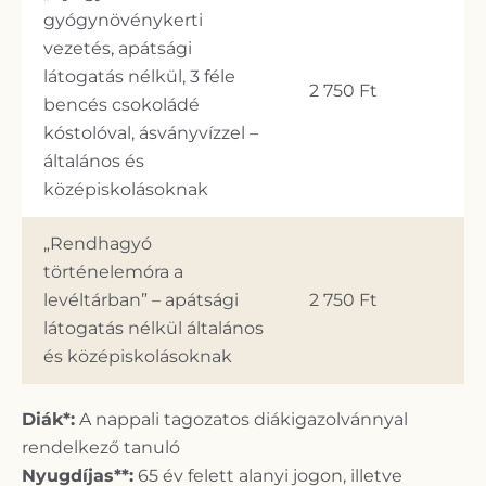
gyógynövénykerti
vezetés, apátsági
látogatás nélkül, 3 féle
2 750 Ft
bencés csokoládé
kóstolóval, ásványvízzel –
általános és
középiskolásoknak
„Rendhagyó
történelemóra a
levéltárban” – apátsági
2 750 Ft
látogatás nélkül általános
és középiskolásoknak
Diák*:
A nappali tagozatos diákigazolvánnyal
rendelkező tanuló
Nyugdíjas**:
65 év felett alanyi jogon, illetve