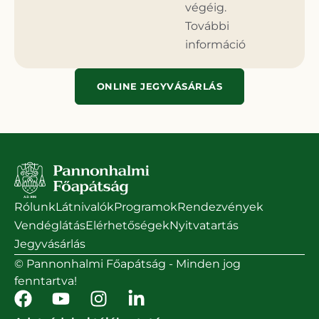
végéig.
További
információ
ONLINE JEGYVÁSÁRLÁS
Rólunk
Látnivalók
Programok
Rendezvények
Vendéglátás
Elérhetőségek
Nyitvatartás
Jegyvásárlás
© Pannonhalmi Főapátság - Minden jog
fenntartva!