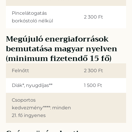
Pincelátogatás
2 300 Ft
borkóstoló nélkül
Megújuló energiaforrások
bemutatása magyar nyelven
(minimum fizetendő 15 fő)
Felnőtt
2 300 Ft
Diák*, nyugdíjas**
1 500 Ft
Csoportos
kedvezmény****: minden
21. fő ingyenes