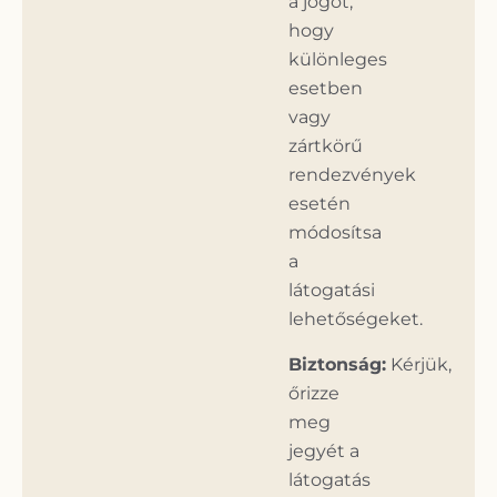
a jogot,
hogy
különleges
esetben
vagy
zártkörű
rendezvények
esetén
módosítsa
a
látogatási
lehetőségeket.
Biztonság:
Kérjük,
őrizze
meg
jegyét a
látogatás