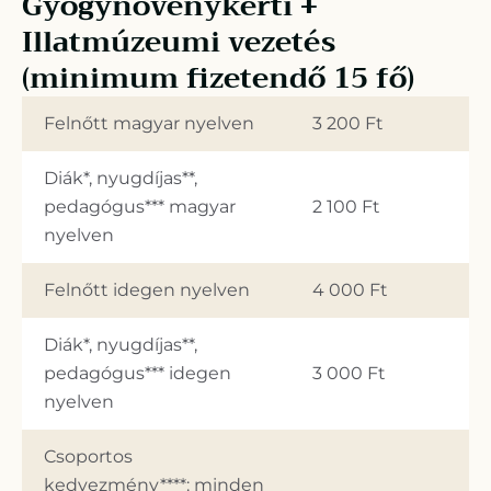
Gyógynövénykerti +
Illatmúzeumi vezetés
(minimum fizetendő 15 fő)
Felnőtt magyar nyelven
3 200 Ft
Diák*, nyugdíjas**,
pedagógus*** magyar
2 100 Ft
nyelven
Felnőtt idegen nyelven
4 000 Ft
Diák*, nyugdíjas**,
pedagógus*** idegen
3 000 Ft
nyelven
Csoportos
kedvezmény****: minden