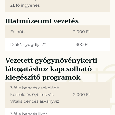
21. fő ingyenes
Illatmúzeumi vezetés
Felnőtt
2 000 Ft
Diák*, nyugdíjas**
1 300 Ft
Vezetett gyógynövénykerti
látogatáshoz kapcsolható
kiegészítő programok
3 féle bencés csokoládé
kóstoló és 0,4 l-es Vis
2 000 Ft
Vitalis bencés ásványvíz
3 féle bencés likőr