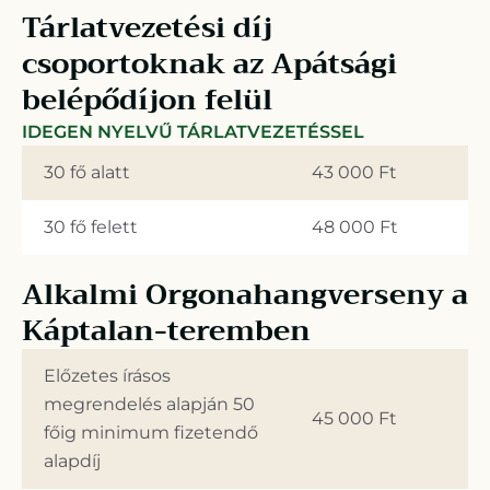
Tárlatvezetési díj
csoportoknak az Apátsági
belépődíjon felül
IDEGEN NYELVŰ TÁRLATVEZETÉSSEL
30 fő alatt
43 000 Ft
30 fő felett
48 000 Ft
Alkalmi Orgonahangverseny a
Káptalan-teremben
Előzetes írásos
megrendelés alapján 50
45 000 Ft
főig minimum fizetendő
alapdíj