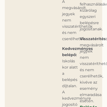
A
felhasználásáv
megvásárolt
kizárólag
jegyek
egyszeri
nem
belépésre
visszatéríthetők
jogosítanak.
és nem
cserélhetők.
Visszatérítés:
megvásárolt
Kedvezményes
jegyek
belépő:
nem
Iskolás
visszatéríthet
kor alatt
és nem
a
cserélhetők,
belépés
kivéve az
díjtalan.
esemény
A
elmaradása
kedvezményre
esetén.
jogosító