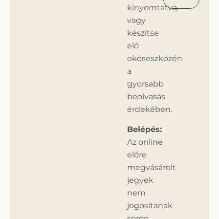
kinyomtatva,
vagy
készítse
elő
okoseszközén
a
gyorsabb
beolvasás
érdekében.
Belépés:
Az online
előre
megvásárolt
jegyek
nem
jogosítanak
soron