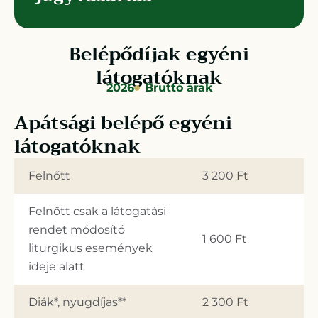
Belépődíjak egyéni
látogatóknak
2026
Bruttó árak
Apátsági belépő egyéni
látogatóknak
Felnőtt
3 200 Ft
Felnőtt csak a látogatási
rendet módosító
1 600 Ft
liturgikus események
ideje alatt
Diák*, nyugdíjas**
2 300 Ft