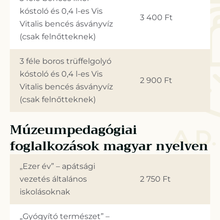
kóstoló és 0,4 l-es Vis
3 400 Ft
Vitalis bencés ásványvíz
(csak felnőtteknek)
3 féle boros trüffelgolyó
kóstoló és 0,4 l-es Vis
2 900 Ft
Vitalis bencés ásványvíz
(csak felnőtteknek)
Múzeumpedagógiai
foglalkozások magyar nyelven
„Ezer év” – apátsági
vezetés általános
2 750 Ft
iskolásoknak
„Gyógyító természet” –