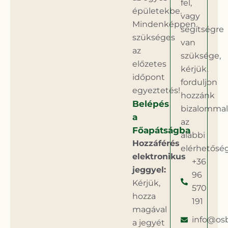
fel,
épületekbe.
vagy
Mindenképpen
segítségre
szükséges
van
az
szüksége,
előzetes
kérjük,
időpont
forduljon
egyeztetés!
hozzánk
Belépés
bizalommal
a
az
Főapátságba
alábbi
Hozzáférés
elérhetősé
elektronikus
+36
jeggyel:
96
Kérjük,
570
hozza
191
magával
info@os
a jegyét