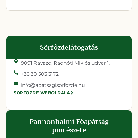
Sörfőzdelátogatás
9091 Ravazd,
Radnóti Miklós udvar 1.
+36 30 503 3172
info@apatsagisorfozde.hu
SÖRFŐZDE WEBOLDALA
Pannonhalmi Főapátság
pincészete