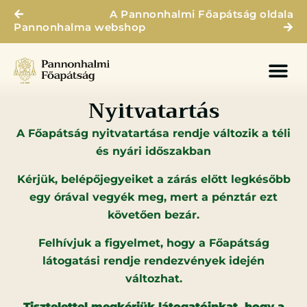
A Pannonhalmi Főapátság oldala
Pannonhalma webshop
Nyitvatartás
A Főapátság nyitvatartása rendje változik a téli
és nyári időszakban
Kérjük, belépőjegyeiket a zárás előtt legkésőbb
egy órával vegyék meg, mert a pénztár ezt
követően bezár.
Felhívjuk a figyelmet, hogy a Főapátság
látogatási rendje rendezvények idején
változhat.
Tisztelettel megkérjük látogatóinkat, hogy a