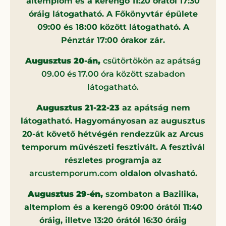
altemplom és a kerengő 11:20 órától 17:30
óráig látogatható. A Főkönyvtár épülete
09:00 és 18:00 között látogatható. A
Pénztár 17:00 órakor zár.
Augusztus 20-án,
csütörtökön az apátság
09.00 és 17.00 óra között szabadon
látogatható.
Augusztus 21-22-23
az apátság nem
látogatható. Hagyományosan az augusztus
20-át követő hétvégén rendezzük az Arcus
temporum művészeti fesztivált. A fesztivál
részletes programja az
arcustemporum.com
oldalon olvasható.
Augusztus 29-én,
szombaton a Bazilika,
altemplom és a kerengő 09:00 órától 11:40
óráig, illetve 13:20 órától 16:30 óráig