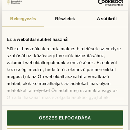
06.21-08.31
10.01-06.20
09.01. - 09.30
Beleegyezés
Részletek
A sütikről
Hétfő -
09:00-17:00
Kedd -
09:00-17:00
Ez a weboldal sütiket használ
Szerda -
09:00-17:00
Sütiket használunk a tartalmak és hirdetések személyre
Csütörtök -
09:00-17:00
szabásához, közösségi funkciók biztosításához,
Péntek -
09:00-17:00
valamint weboldalforgalmunk elemzéséhez. Ezenkívül
Szombat -
09:00-17:00
közösségi média-, hirdető- és elemező partnereinkkel
Vasárnap -
09:00-17:00
megosztjuk az Ön weboldalhasználatra vonatkozó
adatait, akik kombinálhatják az adatokat más olyan
adatokkal, amelyeket Ön adott meg számukra vagy az
Ön által használt más szolgáltatásokból gyűjtöttek.
Illatmúzeum
ÖSSZES ELFOGADÁSA
06.21 – 08.31.
11.01-06.20
09.01-10.31