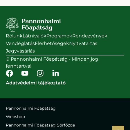
Rólunk
Látnivalók
Programok
Rendezvények
Vendéglátás
Elérhetőségek
Nyitvatartás
Jegyvásárlás
© Pannonhalmi Főapátság - Minden jog
fenntartva!
Adatvédelmi tájékoztató
Pannonhalmi Főapátság
Webshop
Pannonhalmi Főapátság Sörfőzde