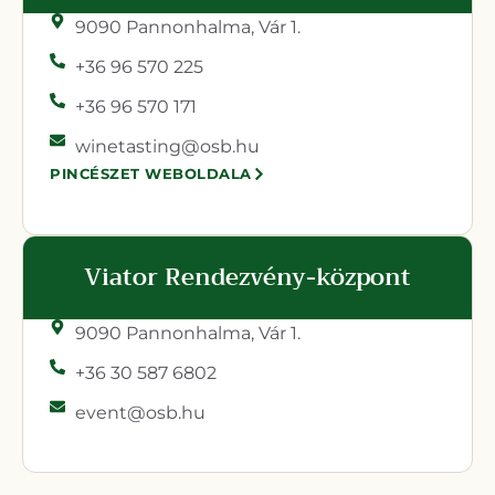
9090 Pannonhalma, Vár 1.
+36 96 570 225
+36 96 570 171
winetasting@osb.hu
PINCÉSZET WEBOLDALA
Viator Rendezvény-központ
9090 Pannonhalma, Vár 1.
+36 30 587 6802
event@osb.hu